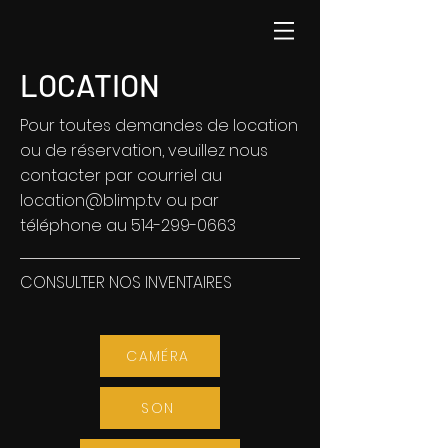
LOCATION
Pour toutes demandes de location
ou de réservation, veuillez nous
contacter par courriel au
location@blimp.tv
ou par
téléphone au
514-299-0663
CONSULTER NOS INVENTAIRES
CAMÉRA
SON